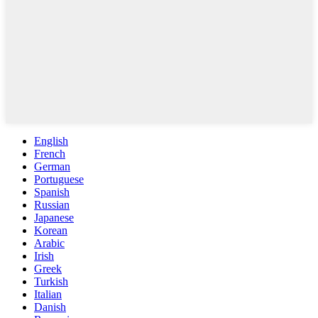
English
French
German
Portuguese
Spanish
Russian
Japanese
Korean
Arabic
Irish
Greek
Turkish
Italian
Danish