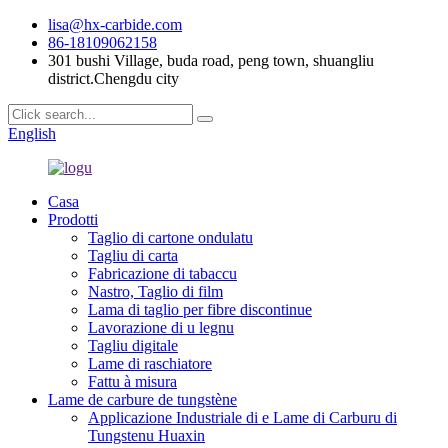
lisa@hx-carbide.com
86-18109062158
301 bushi Village, buda road, peng town, shuangliu
district.Chengdu city
English
Casa
Prodotti
Taglio di cartone ondulatu
Tagliu di carta
Fabricazione di tabaccu
Nastro, Taglio di film
Lama di taglio per fibre discontinue
Lavorazione di u legnu
Tagliu digitale
Lame di raschiatore
Fattu à misura
Lame de carbure de tungstène
Applicazione Industriale di e Lame di Carburu di
Tungstenu Huaxin