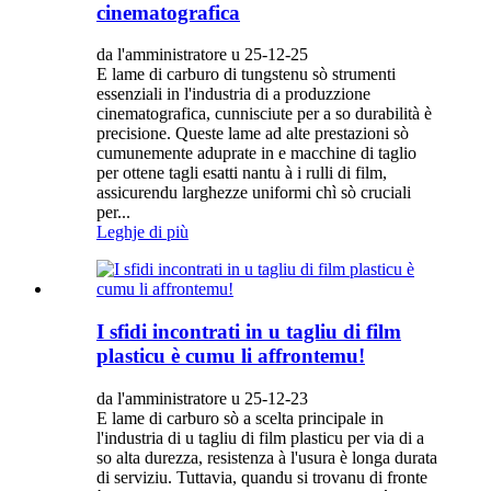
cinematografica
da l'amministratore u 25-12-25
E lame di carburo di tungstenu sò strumenti
essenziali in l'industria di a produzzione
cinematografica, cunnisciute per a so durabilità è
precisione. Queste lame ad alte prestazioni sò
cumunemente aduprate in e macchine di taglio
per ottene tagli esatti nantu à i rulli di film,
assicurendu larghezze uniformi chì sò cruciali
per...
Leghje di più
I sfidi incontrati in u tagliu di film
plasticu è cumu li affrontemu!
da l'amministratore u 25-12-23
E lame di carburo sò a scelta principale in
l'industria di u tagliu di film plasticu per via di a
so alta durezza, resistenza à l'usura è longa durata
di serviziu. Tuttavia, quandu si trovanu di fronte