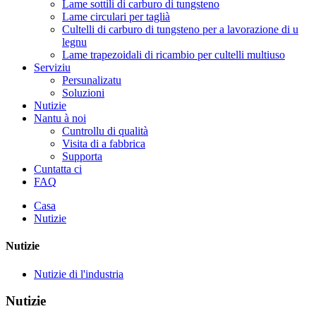
Lame sottili di carburo di tungsteno
Lame circulari per taglià
Cultelli di carburo di tungsteno per a lavorazione di u
legnu
Lame trapezoidali di ricambio per cultelli multiuso
Serviziu
Persunalizatu
Soluzioni
Nutizie
Nantu à noi
Cuntrollu di qualità
Visita di a fabbrica
Supporta
Cuntatta ci
FAQ
Casa
Nutizie
Nutizie
Nutizie di l'industria
Nutizie