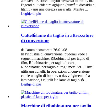
abrasivi": E fibre di rayon stesse sò morbide, ma
l'agenti di lucidatura aghjunti (cum'è u diossidu di
titaniu) anu una durezza assai alta. Mentre ...
Leghje di più
Cultelli/lame da taglio in attrezzature
di cunversione
da l'amministratore u 26-01-08
In l'industria di cunversione, pudemu vede e
seguenti macchine: Ribobinatrici per taglio di
film, Ribobinatrici per taglio di carta,
Ribobinatrici per taglio di fogli metallici... Tutte
utilizanu cultelli. In operazioni di cunversione
cum'è u tagliu di bobine, u riavvolgimentu è a
laminazione, i cultelli è e lame di taglio sò...
Leghje di più
Macchine di ribobinatura per taglio