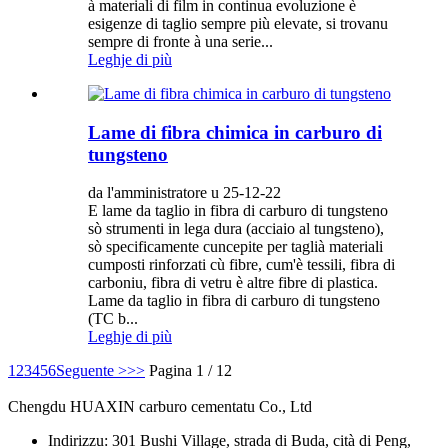
à materiali di film in continua evoluzione è
esigenze di taglio sempre più elevate, si trovanu
sempre di fronte à una serie...
Leghje di più
Lame di fibra chimica in carburo di
tungsteno
da l'amministratore u 25-12-22
E lame da taglio in fibra di carburo di tungsteno
sò strumenti in lega dura (acciaio al tungsteno),
sò specificamente cuncepite per taglià materiali
cumposti rinforzati cù fibre, cum'è tessili, fibra di
carboniu, fibra di vetru è altre fibre di plastica.
Lame da taglio in fibra di carburo di tungsteno
(TC b...
Leghje di più
1
2
3
4
5
6
Seguente >
>>
Pagina 1 / 12
Chengdu HUAXIN carburo cementatu Co., Ltd
Indirizzu: 301 Bushi Village, strada di Buda, cità di Peng,