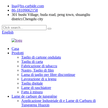
lisa@hx-carbide.com
86-18109062158
301 bushi Village, buda road, peng town, shuangliu
district.Chengdu city
English
Casa
Prodotti
Taglio di cartone ondulatu
Tagliu di carta
Fabricazione di tabaccu
Nastro, Taglio di film
Lama di taglio per fibre discontinue
Lavorazione di u legnu
Tagliu digitale
Lame di raschiatore
Fattu à misura
Lame de carbure de tungstène
Applicazione Industriale di e Lame di Carburu di
Tungstenu Huaxin