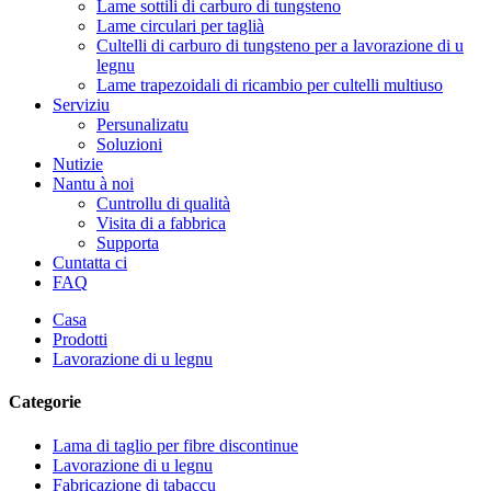
Lame sottili di carburo di tungsteno
Lame circulari per taglià
Cultelli di carburo di tungsteno per a lavorazione di u
legnu
Lame trapezoidali di ricambio per cultelli multiuso
Serviziu
Persunalizatu
Soluzioni
Nutizie
Nantu à noi
Cuntrollu di qualità
Visita di a fabbrica
Supporta
Cuntatta ci
FAQ
Casa
Prodotti
Lavorazione di u legnu
Categorie
Lama di taglio per fibre discontinue
Lavorazione di u legnu
Fabricazione di tabaccu