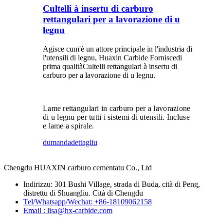
Cultelli à insertu di carburo
rettangulari per a lavorazione di u
legnu
Agisce cum'è un attore principale in l'industria di
l'utensili di legnu, Huaxin Carbide Fornisce
di
prima qualità
Cultelli rettangulari à insertu di
carburo per a lavorazione di u legnu.
Lame rettangulari in carburo per a lavorazione
di u legnu per tutti i sistemi di utensili. Incluse
e lame a spirale.
dumanda
dettagliu
Chengdu HUAXIN carburo cementatu Co., Ltd
Indirizzu: 301 Bushi Village, strada di Buda, cità di Peng,
distrettu di Shuangliu. Cità di Chengdu
Tel/Whatsapp/Wechat: +86-18109062158
Email : lisa@hx-carbide.com