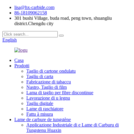
lisa@hx-carbide.com
86-18109062158
301 bushi Village, buda road, peng town, shuangliu
district.Chengdu city
English
Casa
Prodotti
Taglio di cartone ondulatu
Tagliu di carta
Fabricazione di tabaccu
Nastro, Taglio di film
Lama di taglio per fibre discontinue
Lavorazione di u legnu
Tagliu digitale
Lame di raschiatore
Fattu à misura
Lame de carbure de tungstène
Applicazione Industriale di e Lame di Carburu di
Tungstenu Huaxin