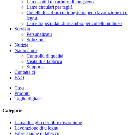
Lame sottili di carburo di tungsteno
Lame circulari per taglià
Cultelli di carburo di tungsteno per a lavorazione di u
legnu
Lame trapezoidali di ricambio per cultelli multiuso
Serviziu
Persunalizatu
Soluzioni
Nutizie
Nantu à noi
Cuntrollu di qualità
Visita di a fabbrica
Supporta
Cuntatta ci
FAQ
Casa
Prodotti
Tagliu digitale
Categorie
Lama di taglio per fibre discontinue
Lavorazione di u legnu
Fabricazione di tabaccu