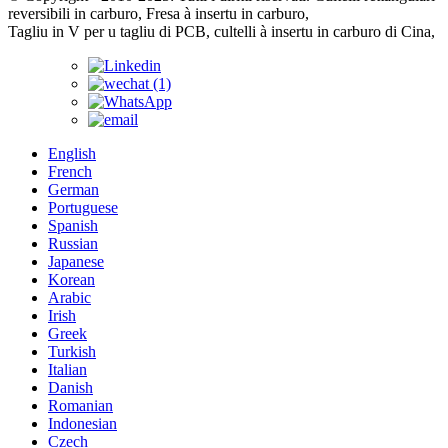
reversibili in carburo, Fresa à insertu in carburo,
Tagliu in V per u tagliu di PCB, cultelli à insertu in carburo di Cina,
English
French
German
Portuguese
Spanish
Russian
Japanese
Korean
Arabic
Irish
Greek
Turkish
Italian
Danish
Romanian
Indonesian
Czech