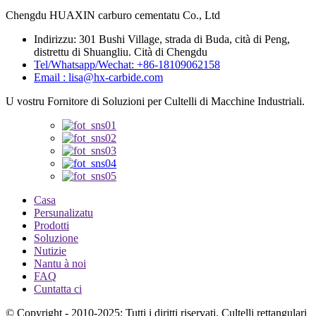
Chengdu HUAXIN carburo cementatu Co., Ltd
Indirizzu: 301 Bushi Village, strada di Buda, cità di Peng,
distrettu di Shuangliu. Cità di Chengdu
Tel/Whatsapp/Wechat: +86-18109062158
Email : lisa@hx-carbide.com
U vostru Fornitore di Soluzioni per Cultelli di Macchine Industriali.
Casa
Persunalizatu
Prodotti
Soluzione
Nutizie
Nantu à noi
FAQ
Cuntatta ci
© Copyright - 2010-2025: Tutti i diritti riservati. Cultelli rettangulari