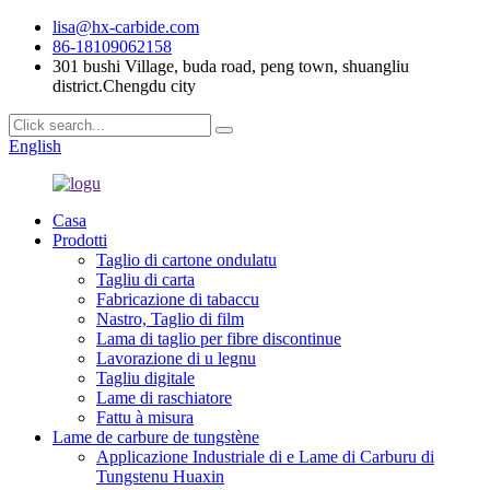
lisa@hx-carbide.com
86-18109062158
301 bushi Village, buda road, peng town, shuangliu
district.Chengdu city
English
Casa
Prodotti
Taglio di cartone ondulatu
Tagliu di carta
Fabricazione di tabaccu
Nastro, Taglio di film
Lama di taglio per fibre discontinue
Lavorazione di u legnu
Tagliu digitale
Lame di raschiatore
Fattu à misura
Lame de carbure de tungstène
Applicazione Industriale di e Lame di Carburu di
Tungstenu Huaxin