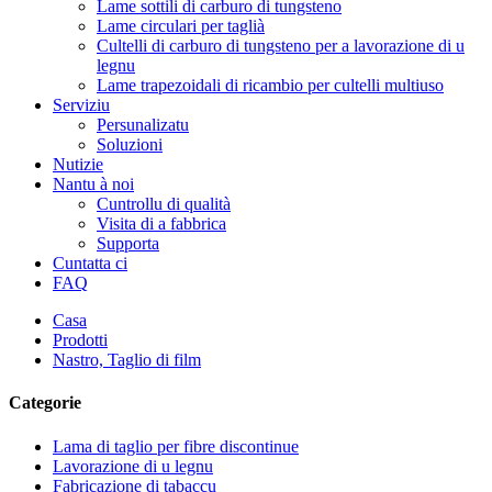
Lame sottili di carburo di tungsteno
Lame circulari per taglià
Cultelli di carburo di tungsteno per a lavorazione di u
legnu
Lame trapezoidali di ricambio per cultelli multiuso
Serviziu
Persunalizatu
Soluzioni
Nutizie
Nantu à noi
Cuntrollu di qualità
Visita di a fabbrica
Supporta
Cuntatta ci
FAQ
Casa
Prodotti
Nastro, Taglio di film
Categorie
Lama di taglio per fibre discontinue
Lavorazione di u legnu
Fabricazione di tabaccu