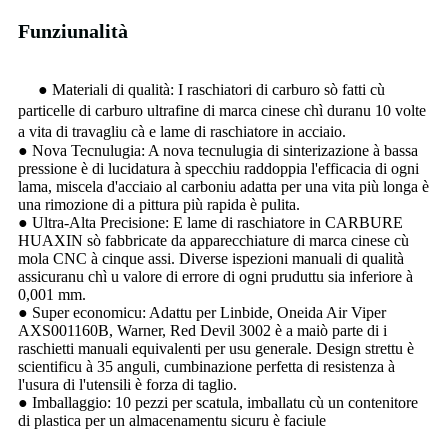
Funziunalità
● Materiali di qualità: I raschiatori di carburo sò fatti cù
particelle di carburo ultrafine di marca cinese chì duranu 10 volte
a vita di travagliu cà e lame di raschiatore in acciaio.
● Nova Tecnulugia: A nova tecnulugia di sinterizazione à bassa
pressione è di lucidatura à specchiu raddoppia l'efficacia di ogni
lama, miscela d'acciaio al carboniu adatta per una vita più longa è
una rimozione di a pittura più rapida è pulita.
● Ultra-Alta Precisione: E lame di raschiatore in CARBURE
HUAXIN sò fabbricate da apparecchiature di marca cinese cù
mola CNC à cinque assi. Diverse ispezioni manuali di qualità
assicuranu chì u valore di errore di ogni pruduttu sia inferiore à
0,001 mm.
● Super economicu: Adattu per Linbide, Oneida Air Viper
AXS001160B, Warner, Red Devil 3002 è a maiò parte di i
raschietti manuali equivalenti per usu generale. Design strettu è
scientificu à 35 anguli, cumbinazione perfetta di resistenza à
l'usura di l'utensili è forza di taglio.
● Imballaggio: 10 pezzi per scatula, imballatu cù un contenitore
di plastica per un almacenamentu sicuru è faciule