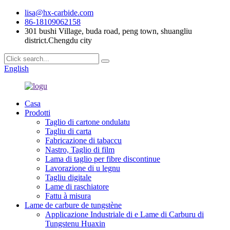
lisa@hx-carbide.com
86-18109062158
301 bushi Village, buda road, peng town, shuangliu
district.Chengdu city
English
Casa
Prodotti
Taglio di cartone ondulatu
Tagliu di carta
Fabricazione di tabaccu
Nastro, Taglio di film
Lama di taglio per fibre discontinue
Lavorazione di u legnu
Tagliu digitale
Lame di raschiatore
Fattu à misura
Lame de carbure de tungstène
Applicazione Industriale di e Lame di Carburu di
Tungstenu Huaxin