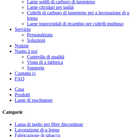
Lame sottili di carburo di tungsteno
Lame circulari per taglià
Cultelli di carburo di tungsteno per a lavorazione di u
legnu
Lame trapezoidali di ricambio per cultelli multiuso
Serviziu
Persunalizatu
Soluzioni
Nutizie
Nantu à noi
Cuntrollu di qualità
Visita di a fabbrica
Supporta
Cuntatta ci
FAQ
Casa
Prodotti
Lame di raschiatore
Categorie
Lama di taglio per fibre discontinue
Lavorazione di u legnu
Fabricazione di tabaccu